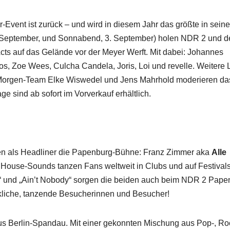
Event ist zurück – und wird in diesem Jahr das größte in seine
2. September, und Sonnabend, 3. September) holen NDR 2 und d
cts auf das Gelände vor der Meyer Werft. Mit dabei: Johannes
os, Zoe Wees, Culcha Candela, Joris, Loi und revelle. Weitere 
Morgen-Team Elke Wiswedel und Jens Mahrhold moderieren da
e sind ab sofort im Vorverkauf erhältlich.
cken als Headliner die Papenburg-Bühne: Franz Zimmer aka
Alle
n House-Sounds tanzen Fans weltweit in Clubs und auf Festivals
er“ und „Ain’t Nobody“ sorgen die beiden auch beim NDR 2 Pap
ückliche, tanzende Besucherinnen und Besucher!
us Berlin-Spandau. Mit einer gekonnten Mischung aus Pop-, Ro