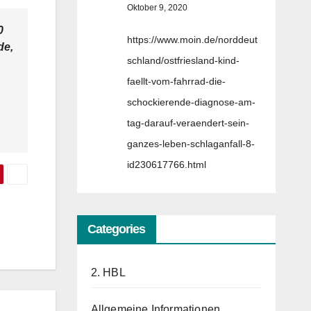
Oktober 9, 2020
0
https://www.moin.de/norddeut
de,
schland/ostfriesland-kind-
faellt-vom-fahrrad-die-
schockierende-diagnose-am-
tag-darauf-veraendert-sein-
ganzes-leben-schlaganfall-8-
id230617766.html
Categories
2. HBL
Allgemeine Informationen