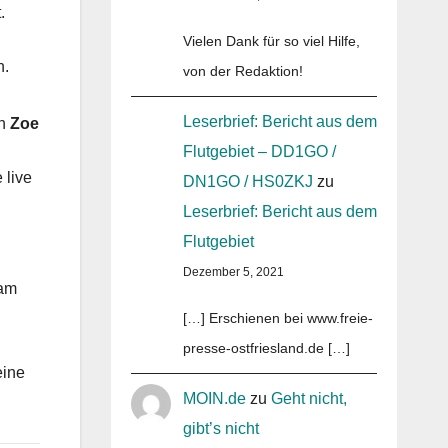
.
Vielen Dank für so viel Hilfe,
n.
von der Redaktion!
Leserbrief: Bericht aus dem
in
Zoe
Flutgebiet – DD1GO /
 live
DN1GO / HS0ZKJ
zu
Leserbrief: Bericht aus dem
Flutgebiet
Dezember 5, 2021
kam
[…] Erschienen bei www.freie-
presse-ostfriesland.de […]
eine
MOIN.de
zu
Geht nicht,
gibt’s nicht