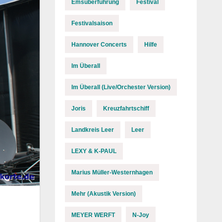
Emsüberführung
Festival
Festivalsaison
Hannover Concerts
Hilfe
Im Überall
Im Überall (Live/Orchester Version)
Joris
Kreuzfahrtschiff
Landkreis Leer
Leer
LEXY & K-PAUL
Marius Müller-Westernhagen
Mehr (Akustik Version)
MEYER WERFT
N-Joy