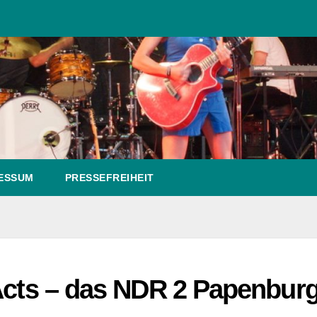
ESSUM
PRESSEFREIHEIT
-Acts – das NDR 2 Papenbur