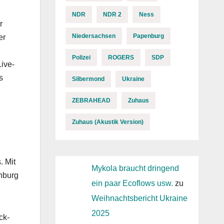
NDR
NDR 2
Ness
r
Niedersachsen
Papenburg
er
Polizei
ROGERS
SDP
Live-
s
Silbermond
Ukraine
ZEBRAHEAD
Zuhaus
Zuhaus (Akustik Version)
. Mit
Mykola braucht dringend
enburg
ein paar Ecoflows usw.
zu
Weihnachtsbericht Ukraine
2025
ck-