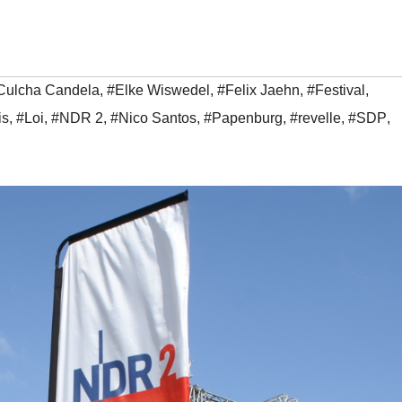
Culcha Candela
,
#Elke Wiswedel
,
#Felix Jaehn
,
#Festival
,
is
,
#Loi
,
#NDR 2
,
#Nico Santos
,
#Papenburg
,
#revelle
,
#SDP
,