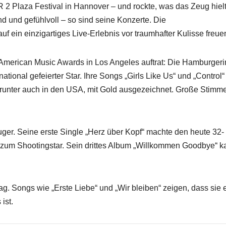
2 Plaza Festival in Hannover – und rockte, was das Zeug hielt
d und gefühlvoll – so sind seine Konzerte. Die
f ein einzigartiges Live-Erlebnis vor traumhafter Kulisse freue
n American Music Awards in Los Angeles auftrat: Die Hamburger
ernational gefeierter Star. Ihre Songs „Girls Like Us“ und „Control“
arunter auch in den USA, mit Gold ausgezeichnet. Große Stimme
zeuger. Seine erste Single „Herz über Kopf“ machte den heute 32-
t zum Shootingstar. Sein drittes Album „Willkommen Goodbye“ 
tag. Songs wie „Erste Liebe“ und „Wir bleiben“ zeigen, dass sie 
ist.