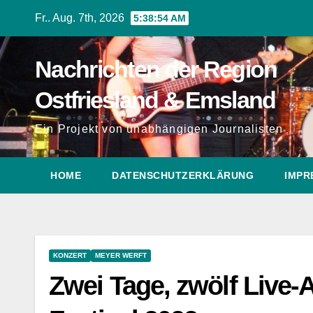
Zum
Fr.. Aug. 7th, 2026
5:38:55 AM
Inhalt
springen
Nachrichten der Region
Ostfriesland & Emsland
Ein Projekt von unabhängigen Journalisten
HOME
DATENSCHUTZERKLÄRUNG
IMPR
KONZERT
MEYER WERFT
Zwei Tage, zwölf Live