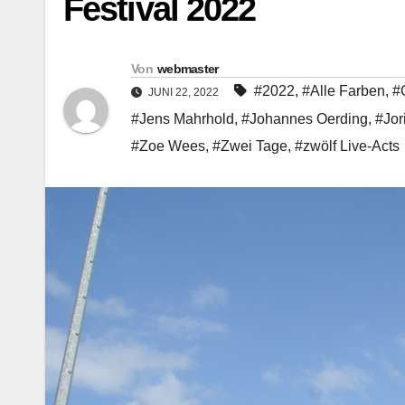
Festival 2022
Von
webmaster
#2022
,
#Alle Farben
,
#
JUNI 22, 2022
#Jens Mahrhold
,
#Johannes Oerding
,
#Jor
#Zoe Wees
,
#Zwei Tage
,
#zwölf Live-Acts