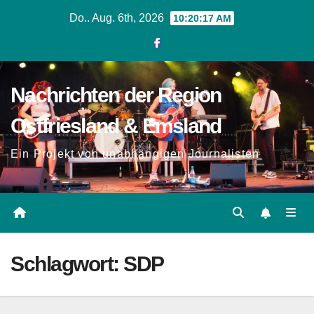
Zum
Do.. Aug. 6th, 2026
10:20:18 AM
Inhalt
springen
Nachrichten der Region
Ostfriesland & Emsland
Ein Projekt von unabhängigen Journalisten
Schlagwort:
SDP