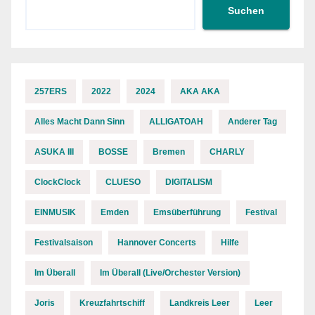
Suchen
257ERS
2022
2024
AKA AKA
Alles Macht Dann Sinn
ALLIGATOAH
Anderer Tag
ASUKA III
BOSSE
Bremen
CHARLY
ClockClock
CLUESO
DIGITALISM
EINMUSIK
Emden
Emsüberführung
Festival
Festivalsaison
Hannover Concerts
Hilfe
Im Überall
Im Überall (Live/Orchester Version)
Joris
Kreuzfahrtschiff
Landkreis Leer
Leer