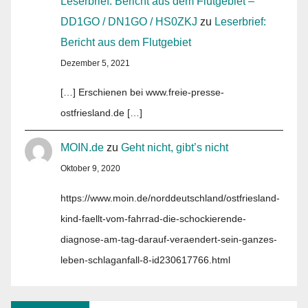
Leserbrief: Bericht aus dem Flutgebiet –
DD1GO / DN1GO / HS0ZKJ
zu
Leserbrief:
Bericht aus dem Flutgebiet
Dezember 5, 2021
[…] Erschienen bei www.freie-presse-
ostfriesland.de […]
MOIN.de
zu
Geht nicht, gibt’s nicht
Oktober 9, 2020
https://www.moin.de/norddeutschland/ostfriesland-
kind-faellt-vom-fahrrad-die-schockierende-
diagnose-am-tag-darauf-veraendert-sein-ganzes-
leben-schlaganfall-8-id230617766.html