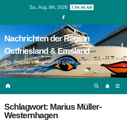
Zum
Sa.. Aug. 8th, 2026
7:04:47 AM
Inhalt
springen
Nachrichten der Region
Ostfriesland & Emsland
Ein Projekt von unabhängigen Journalisten
Schlagwort:
Marius Müller-
Westernhagen