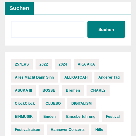
Suchen
Suchen
257ERS
2022
2024
AKA AKA
Alles Macht Dann Sinn
ALLIGATOAH
Anderer Tag
ASUKA III
BOSSE
Bremen
CHARLY
ClockClock
CLUESO
DIGITALISM
EINMUSIK
Emden
Emsüberführung
Festival
Festivalsaison
Hannover Concerts
Hilfe