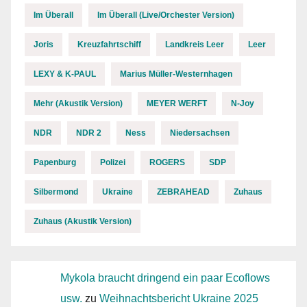
Im Überall
Im Überall (Live/Orchester Version)
Joris
Kreuzfahrtschiff
Landkreis Leer
Leer
LEXY & K-PAUL
Marius Müller-Westernhagen
Mehr (Akustik Version)
MEYER WERFT
N-Joy
NDR
NDR 2
Ness
Niedersachsen
Papenburg
Polizei
ROGERS
SDP
Silbermond
Ukraine
ZEBRAHEAD
Zuhaus
Zuhaus (Akustik Version)
Mykola braucht dringend ein paar Ecoflows
usw.
zu
Weihnachtsbericht Ukraine 2025