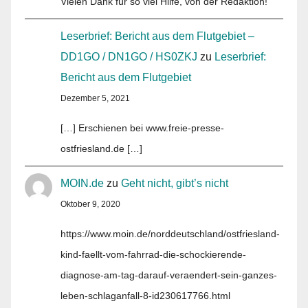
Vielen Dank für so viel Hilfe, von der Redaktion!
Leserbrief: Bericht aus dem Flutgebiet –
DD1GO / DN1GO / HS0ZKJ
zu
Leserbrief:
Bericht aus dem Flutgebiet
Dezember 5, 2021
[…] Erschienen bei www.freie-presse-
ostfriesland.de […]
MOIN.de
zu
Geht nicht, gibt’s nicht
Oktober 9, 2020
https://www.moin.de/norddeutschland/ostfriesland-
kind-faellt-vom-fahrrad-die-schockierende-
diagnose-am-tag-darauf-veraendert-sein-ganzes-
leben-schlaganfall-8-id230617766.html