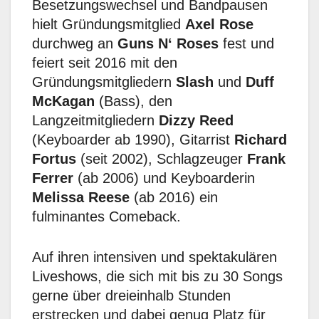
Besetzungswechsel und Bandpausen
hielt Gründungsmitglied
Axel Rose
durchweg an
Guns N‘ Roses
fest und
feiert seit 2016 mit den
Gründungsmitgliedern
Slash
und
Duff
McKagan
(Bass), den
Langzeitmitgliedern
Dizzy Reed
(Keyboarder ab 1990), Gitarrist
Richard
Fortus
(seit 2002), Schlagzeuger
Frank
Ferrer
(ab 2006) und Keyboarderin
Melissa Reese
(ab 2016) ein
fulminantes Comeback.
Auf ihren intensiven und spektakulären
Liveshows, die sich mit bis zu 30 Songs
gerne über dreieinhalb Stunden
erstrecken und dabei genug Platz für