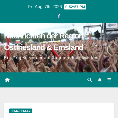
Zum
Fr.. Aug. 7th, 2026
6:52:58 PM
Inhalt
springen
Nachrichten der Region
Ostfriesland & Emsland
Ein Projekt von unabhängigen Journalisten
FREIE PRESSE