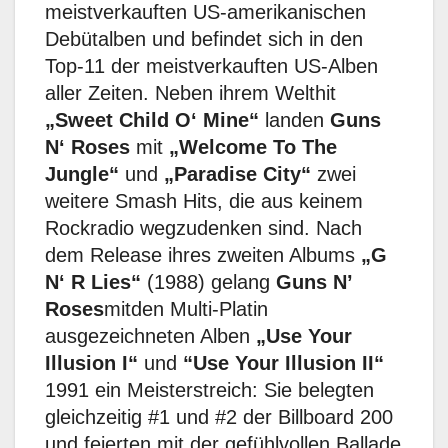
meistverkauften US-amerikanischen
Debütalben und befindet sich in den
Top-11 der meistverkauften US-Alben
aller Zeiten. Neben ihrem Welthit
„Sweet Child O‘ Mine“
landen
Guns
N‘ Roses
mit
„Welcome To The
Jungle“
und
„Paradise City“
zwei
weitere Smash Hits, die aus keinem
Rockradio wegzudenken sind. Nach
dem Release ihres zweiten Albums
„G
N‘ R Lies“
(1988) gelang
Guns N’
Roses
mitden Multi-Platin
ausgezeichneten Alben
„Use Your
Illusion I“
und
“Use Your Illusion II“
1991 ein Meisterstreich: Sie belegten
gleichzeitig #1 und #2 der Billboard 200
und feierten mit der gefühlvollen Ballade