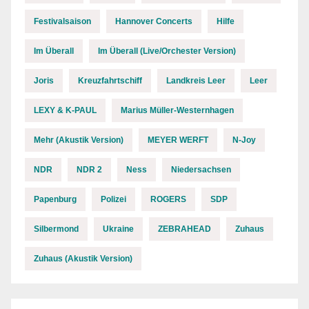
Festivalsaison
Hannover Concerts
Hilfe
Im Überall
Im Überall (Live/Orchester Version)
Joris
Kreuzfahrtschiff
Landkreis Leer
Leer
LEXY & K-PAUL
Marius Müller-Westernhagen
Mehr (Akustik Version)
MEYER WERFT
N-Joy
NDR
NDR 2
Ness
Niedersachsen
Papenburg
Polizei
ROGERS
SDP
Silbermond
Ukraine
ZEBRAHEAD
Zuhaus
Zuhaus (Akustik Version)