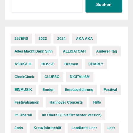
Suchen
257ERS
2022
2024
AKA AKA
Alles Macht Dann Sinn
ALLIGATOAH
Anderer Tag
ASUKA III
BOSSE
Bremen
CHARLY
ClockClock
CLUESO
DIGITALISM
EINMUSIK
Emden
Emsüberführung
Festival
Festivalsaison
Hannover Concerts
Hilfe
Im Überall
Im Überall (Live/Orchester Version)
Joris
Kreuzfahrtschiff
Landkreis Leer
Leer