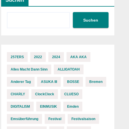
Suchen
Suchen
257ERS
2022
2024
AKA AKA
Alles Macht Dann Sinn
ALLIGATOAH
Anderer Tag
ASUKA III
BOSSE
Bremen
CHARLY
ClockClock
CLUESO
DIGITALISM
EINMUSIK
Emden
Emsüberführung
Festival
Festivalsaison