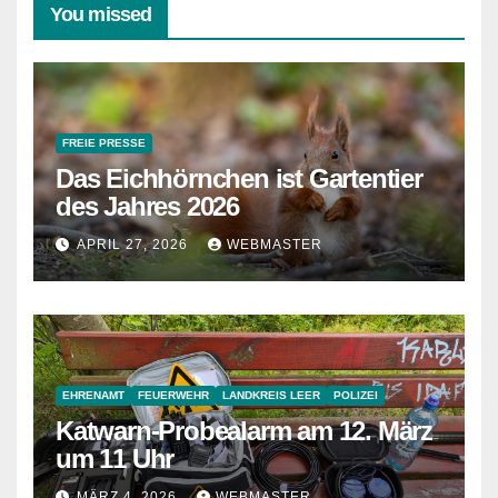
You missed
FREIE PRESSE
Das Eichhörnchen ist Gartentier
des Jahres 2026
APRIL 27, 2026
WEBMASTER
EHRENAMT
FEUERWEHR
LANDKREIS LEER
POLIZEI
Katwarn-Probealarm am 12. März
um 11 Uhr
MÄRZ 4, 2026
WEBMASTER