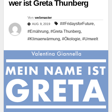
wer ist Greta Thunberg
Von
webmaster
##FridaysforFuture
,
AUG. 9, 2019
#Ernährung
,
#Greta Thunberg
,
#Klimaerwärmung
,
#Ökologie
,
#Umwelt