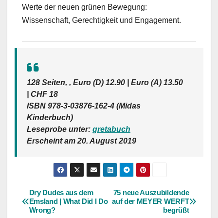
Werte der neuen grünen Bewegung:
Wissenschaft, Gerechtigkeit und Engagement.
128 Seiten, , Euro (D) 12.90 | Euro (A) 13.50
| CHF 18
ISBN 978-3-03876-162-4 (Midas
Kinderbuch)
Leseprobe unter:
gretabuch
Erscheint am 20. August 2019
Dry Dudes aus dem
75 neue Auszubildende
Beitragsnavigation
Emsland | What Did I Do
auf der MEYER WERFT
Wrong?
begrüßt