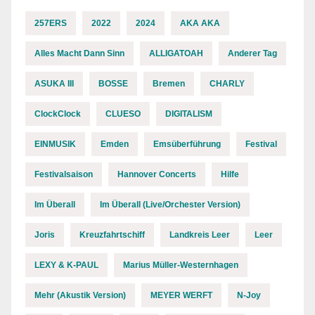
257ERS
2022
2024
AKA AKA
Alles Macht Dann Sinn
ALLIGATOAH
Anderer Tag
ASUKA III
BOSSE
Bremen
CHARLY
ClockClock
CLUESO
DIGITALISM
EINMUSIK
Emden
Emsüberführung
Festival
Festivalsaison
Hannover Concerts
Hilfe
Im Überall
Im Überall (Live/Orchester Version)
Joris
Kreuzfahrtschiff
Landkreis Leer
Leer
LEXY & K-PAUL
Marius Müller-Westernhagen
Mehr (Akustik Version)
MEYER WERFT
N-Joy