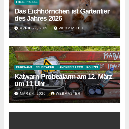
FREIE PRESSE
Das Eichhörnchen ist Gartentier
des Jahres 2026
APRIL 27, 2026
WEBMASTER
EHRENAMT
FEUERWEHR
LANDKREIS LEER
POLIZEI
Katwarn-Probealarm am 12. März
um 11 Uhr
MÄRZ 4, 2026
WEBMASTER