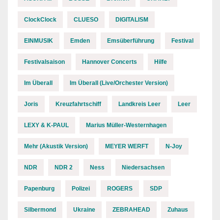
ClockClock
CLUESO
DIGITALISM
EINMUSIK
Emden
Emsüberführung
Festival
Festivalsaison
Hannover Concerts
Hilfe
Im Überall
Im Überall (Live/Orchester Version)
Joris
Kreuzfahrtschiff
Landkreis Leer
Leer
LEXY & K-PAUL
Marius Müller-Westernhagen
Mehr (Akustik Version)
MEYER WERFT
N-Joy
NDR
NDR 2
Ness
Niedersachsen
Papenburg
Polizei
ROGERS
SDP
Silbermond
Ukraine
ZEBRAHEAD
Zuhaus