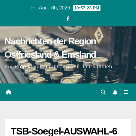
Zum
Fr.. Aug. 7th, 2026
10:57:29 PM
Inhalt
springen
Nachrichten der Region
Ostfriesland & Emsland
Ein Projekt von unabhängigen Journalisten
TSB-Soegel-AUSWAHL-6