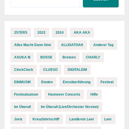
257ERS
2022
2024
AKA AKA
Alles Macht Dann Sinn
ALLIGATOAH
Anderer Tag
ASUKA III
BOSSE
Bremen
CHARLY
ClockClock
CLUESO
DIGITALISM
EINMUSIK
Emden
Emsüberführung
Festival
Festivalsaison
Hannover Concerts
Hilfe
Im Überall
Im Überall (Live/Orchester Version)
Joris
Kreuzfahrtschiff
Landkreis Leer
Leer