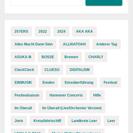
257ERS
2022
2024
AKA AKA
Alles Macht Dann Sinn
ALLIGATOAH
Anderer Tag
ASUKA III
BOSSE
Bremen
CHARLY
ClockClock
CLUESO
DIGITALISM
EINMUSIK
Emden
Emsüberführung
Festival
Festivalsaison
Hannover Concerts
Hilfe
Im Überall
Im Überall (Live/Orchester Version)
Joris
Kreuzfahrtschiff
Landkreis Leer
Leer