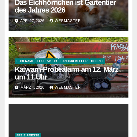
Das Eichhörnchen ist Gartentier
des Jahres 2026
APR. 27, 2026
WEBMASTER
EHRENAMT
FEUERWEHR
LANDKREIS LEER
POLIZEI
Katwarn-Probealarm am 12. März
um 11 Uhr
MÄRZ 4, 2026
WEBMASTER
FREIE PRESSE