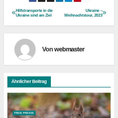
Hilfstransporte in die
Ukraine –
Beitragsnavigation
Ukraine sind am Ziel
Weihnachtstour, 2023
Von
webmaster
Ähnlicher Beitrag
FREIE PRESSE