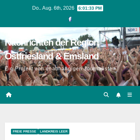
Zum
Do.. Aug. 6th, 2026
6:01:34 PM
Inhalt
springen
Nachrichten der Region
Ostfriesland & Emsland
Ein Projekt von unabhängigen Journalisten
FREIE PRESSE
LANDKREIS LEER