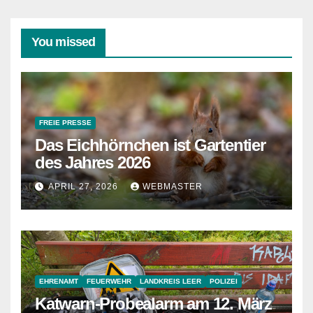
You missed
FREIE PRESSE
Das Eichhörnchen ist Gartentier
des Jahres 2026
APRIL 27, 2026
WEBMASTER
EHRENAMT
FEUERWEHR
LANDKREIS LEER
POLIZEI
Katwarn-Probealarm am 12. März