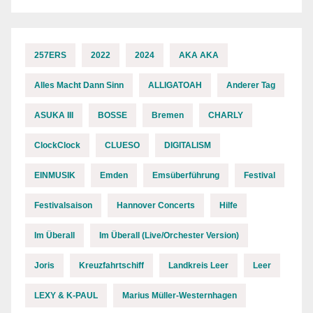
257ERS
2022
2024
AKA AKA
Alles Macht Dann Sinn
ALLIGATOAH
Anderer Tag
ASUKA III
BOSSE
Bremen
CHARLY
ClockClock
CLUESO
DIGITALISM
EINMUSIK
Emden
Emsüberführung
Festival
Festivalsaison
Hannover Concerts
Hilfe
Im Überall
Im Überall (Live/Orchester Version)
Joris
Kreuzfahrtschiff
Landkreis Leer
Leer
LEXY & K-PAUL
Marius Müller-Westernhagen