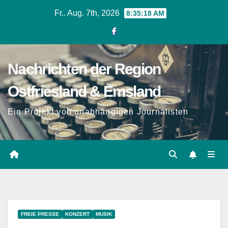
Zum
Fr.. Aug. 7th, 2026
8:35:18 AM
Inhalt
springen
Nachrichten der Region
Ostfriesland & Emsland
Ein Projekt von unabhängigen Journalisten
FREIE PRESSE
KONZERT
MUSIK