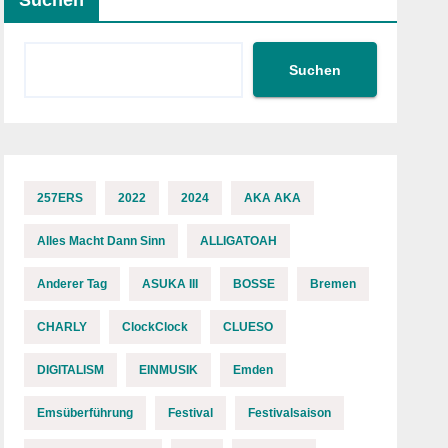
Suchen
Suchen
257ERS
2022
2024
AKA AKA
Alles Macht Dann Sinn
ALLIGATOAH
Anderer Tag
ASUKA III
BOSSE
Bremen
CHARLY
ClockClock
CLUESO
DIGITALISM
EINMUSIK
Emden
Emsüberführung
Festival
Festivalsaison