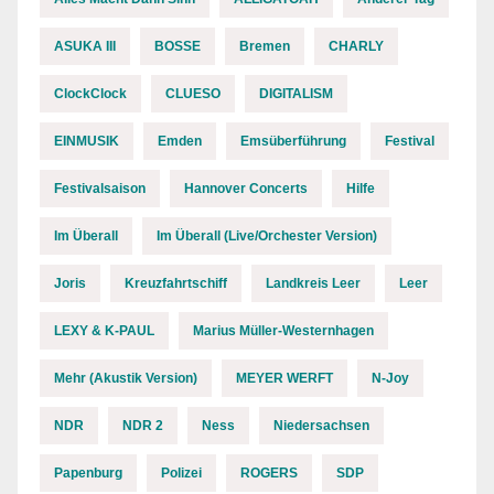
ASUKA III
BOSSE
Bremen
CHARLY
ClockClock
CLUESO
DIGITALISM
EINMUSIK
Emden
Emsüberführung
Festival
Festivalsaison
Hannover Concerts
Hilfe
Im Überall
Im Überall (Live/Orchester Version)
Joris
Kreuzfahrtschiff
Landkreis Leer
Leer
LEXY & K-PAUL
Marius Müller-Westernhagen
Mehr (Akustik Version)
MEYER WERFT
N-Joy
NDR
NDR 2
Ness
Niedersachsen
Papenburg
Polizei
ROGERS
SDP