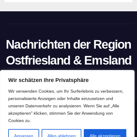
Nachrichten der Region
Ostfriesland & Emsland
Ein Projekt von unabhängigen Journalisten
Wir schätzen Ihre Privatsphäre
Wir verwenden Cookies, um Ihr Surferlebnis zu verbessern,
personalisierte Anzeigen oder Inhalte einzusetzen und
unseren Datenverkehr zu analysieren. Wenn Sie auf „Alle
Stolz präsentiert von WordPress
|
Theme: Newspaperex von
akzeptieren" klicken, stimmen Sie der Anwendung von
Cookies zu.
Themeansar
Home
Datenschutzerklärung
Impressum
Pressefreiheit
Anpassen
Alles ablehnen
Alle akzeptieren