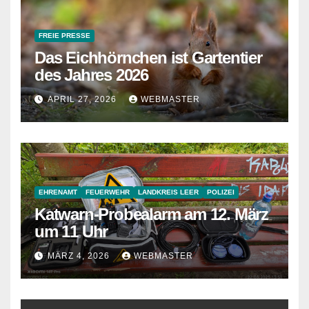
FREIE PRESSE
Das Eichhörnchen ist Gartentier
des Jahres 2026
APRIL 27, 2026
WEBMASTER
EHRENAMT
FEUERWEHR
LANDKREIS LEER
POLIZEI
Katwarn-Probealarm am 12. März
um 11 Uhr
MÄRZ 4, 2026
WEBMASTER