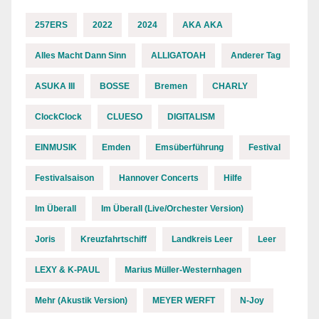
257ERS
2022
2024
AKA AKA
Alles Macht Dann Sinn
ALLIGATOAH
Anderer Tag
ASUKA III
BOSSE
Bremen
CHARLY
ClockClock
CLUESO
DIGITALISM
EINMUSIK
Emden
Emsüberführung
Festival
Festivalsaison
Hannover Concerts
Hilfe
Im Überall
Im Überall (Live/Orchester Version)
Joris
Kreuzfahrtschiff
Landkreis Leer
Leer
LEXY & K-PAUL
Marius Müller-Westernhagen
Mehr (Akustik Version)
MEYER WERFT
N-Joy