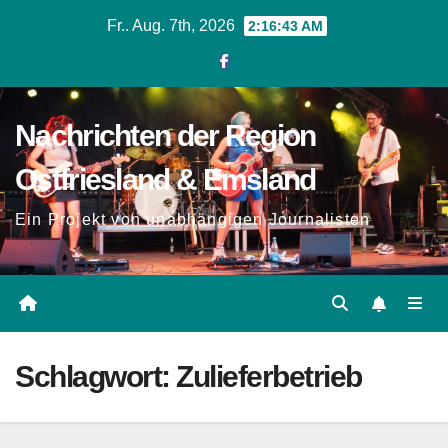
Zum
Fr.. Aug. 7th, 2026
2:16:43 AM
Inhalt
springen
Nachrichten der Region
Ostfriesland & Emsland
Ein Projekt von unabhängigen Journalisten
Schlagwort:
Zulieferbetrieb