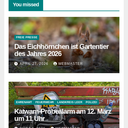
You missed
FREIE PRESSE
Das Eichhörnchen ist Gartentier
des Jahres 2026
APRIL 27, 2026
WEBMASTER
EHRENAMT
FEUERWEHR
LANDKREIS LEER
POLIZEI
Katwarn-Probealarm am 12. März
um 11 Uhr