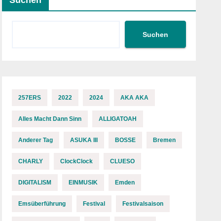
Suchen
Suchen
257ERS
2022
2024
AKA AKA
Alles Macht Dann Sinn
ALLIGATOAH
Anderer Tag
ASUKA III
BOSSE
Bremen
CHARLY
ClockClock
CLUESO
DIGITALISM
EINMUSIK
Emden
Emsüberführung
Festival
Festivalsaison