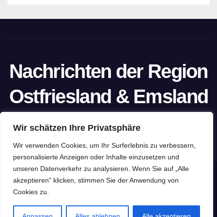
Nachrichten der Region
Ostfriesland & Emsland
Ein Projekt von unabhängigen Journalisten
Wir schätzen Ihre Privatsphäre
Wir verwenden Cookies, um Ihr Surferlebnis zu verbessern,
personalisierte Anzeigen oder Inhalte einzusetzen und
unseren Datenverkehr zu analysieren. Wenn Sie auf „Alle
Stolz präsentiert von WordPress
|
Theme: Newspaperex von
akzeptieren" klicken, stimmen Sie der Anwendung von
Cookies zu.
Themeansar
Home
Datenschutzerklärung
Impressum
Pressefreiheit
Anpassen
Alles ablehnen
Alle akzeptieren