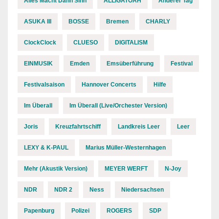
Alles Macht Dann Sinn
ALLIGATOAH
Anderer Tag
ASUKA III
BOSSE
Bremen
CHARLY
ClockClock
CLUESO
DIGITALISM
EINMUSIK
Emden
Emsüberführung
Festival
Festivalsaison
Hannover Concerts
Hilfe
Im Überall
Im Überall (Live/Orchester Version)
Joris
Kreuzfahrtschiff
Landkreis Leer
Leer
LEXY & K-PAUL
Marius Müller-Westernhagen
Mehr (Akustik Version)
MEYER WERFT
N-Joy
NDR
NDR 2
Ness
Niedersachsen
Papenburg
Polizei
ROGERS
SDP