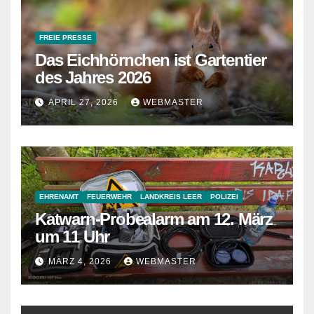
FREIE PRESSE
Das Eichhörnchen ist Gartentier
des Jahres 2026
APRIL 27, 2026
WEBMASTER
EHRENAMT
FEUERWEHR
LANDKREIS LEER
POLIZEI
Katwarn-Probealarm am 12. März
um 11 Uhr
MÄRZ 4, 2026
WEBMASTER