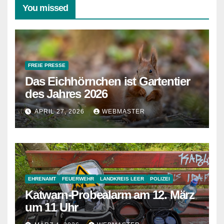
You missed
FREIE PRESSE
Das Eichhörnchen ist Gartentier
des Jahres 2026
APRIL 27, 2026
WEBMASTER
EHRENAMT
FEUERWEHR
LANDKREIS LEER
POLIZEI
Katwarn-Probealarm am 12. März
um 11 Uhr