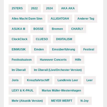
257ERS
2022
2024
AKA AKA
Alles Macht Dann Sinn
ALLIGATOAH
Anderer Tag
ASUKA III
BOSSE
Bremen
CHARLY
ClockClock
CLUESO
DIGITALISM
EINMUSIK
Emden
Emsüberführung
Festival
Festivalsaison
Hannover Concerts
Hilfe
Im Überall
Im Überall (Live/Orchester Version)
Joris
Kreuzfahrtschiff
Landkreis Leer
Leer
LEXY & K-PAUL
Marius Müller-Westernhagen
Mehr (Akustik Version)
MEYER WERFT
N-Joy