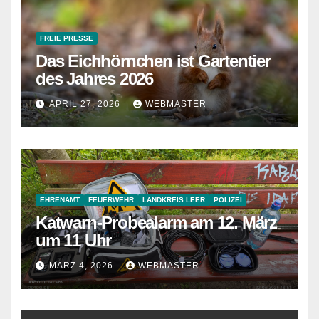
FREIE PRESSE
Das Eichhörnchen ist Gartentier
des Jahres 2026
APRIL 27, 2026
WEBMASTER
EHRENAMT
FEUERWEHR
LANDKREIS LEER
POLIZEI
Katwarn-Probealarm am 12. März
um 11 Uhr
MÄRZ 4, 2026
WEBMASTER