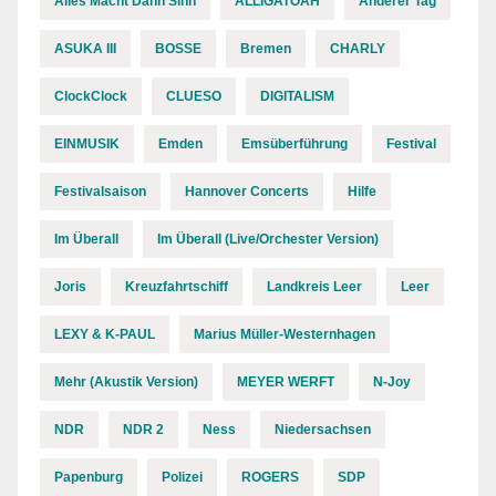
Alles Macht Dann Sinn
ALLIGATOAH
Anderer Tag
ASUKA III
BOSSE
Bremen
CHARLY
ClockClock
CLUESO
DIGITALISM
EINMUSIK
Emden
Emsüberführung
Festival
Festivalsaison
Hannover Concerts
Hilfe
Im Überall
Im Überall (Live/Orchester Version)
Joris
Kreuzfahrtschiff
Landkreis Leer
Leer
LEXY & K-PAUL
Marius Müller-Westernhagen
Mehr (Akustik Version)
MEYER WERFT
N-Joy
NDR
NDR 2
Ness
Niedersachsen
Papenburg
Polizei
ROGERS
SDP