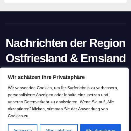
Nachrichten der Region
Ostfriesland & Emsland
Ein Projekt von unabhängigen Journalisten
Wir schätzen Ihre Privatsphäre
Wir verwenden Cookies, um Ihr Surferlebnis zu verbessern,
personalisierte Anzeigen oder Inhalte einzusetzen und
unseren Datenverkehr zu analysieren. Wenn Sie auf „Alle
Stolz präsentiert von WordPress
|
Theme: Newspaperex von
akzeptieren" klicken, stimmen Sie der Anwendung von
Cookies zu.
Themeansar
Home
Datenschutzerklärung
Impressum
Pressefreiheit
Anpassen
Alles ablehnen
Alle akzeptieren