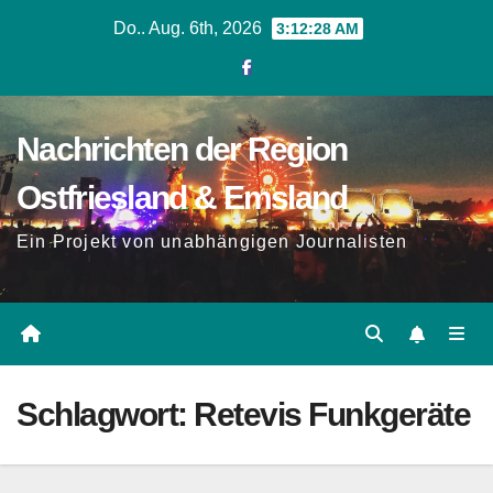
Zum
Do.. Aug. 6th, 2026
3:12:28 AM
Inhalt
springen
Nachrichten der Region
Ostfriesland & Emsland
Ein Projekt von unabhängigen Journalisten
Schlagwort:
Retevis Funkgeräte