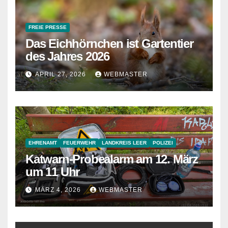
FREIE PRESSE
Das Eichhörnchen ist Gartentier
des Jahres 2026
APRIL 27, 2026
WEBMASTER
EHRENAMT
FEUERWEHR
LANDKREIS LEER
POLIZEI
Katwarn-Probealarm am 12. März
um 11 Uhr
MÄRZ 4, 2026
WEBMASTER