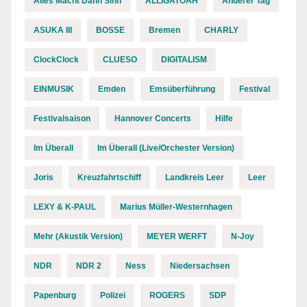
Alles Macht Dann Sinn
ALLIGATOAH
Anderer Tag
ASUKA III
BOSSE
Bremen
CHARLY
ClockClock
CLUESO
DIGITALISM
EINMUSIK
Emden
Emsüberführung
Festival
Festivalsaison
Hannover Concerts
Hilfe
Im Überall
Im Überall (Live/Orchester Version)
Joris
Kreuzfahrtschiff
Landkreis Leer
Leer
LEXY & K-PAUL
Marius Müller-Westernhagen
Mehr (Akustik Version)
MEYER WERFT
N-Joy
NDR
NDR 2
Ness
Niedersachsen
Papenburg
Polizei
ROGERS
SDP