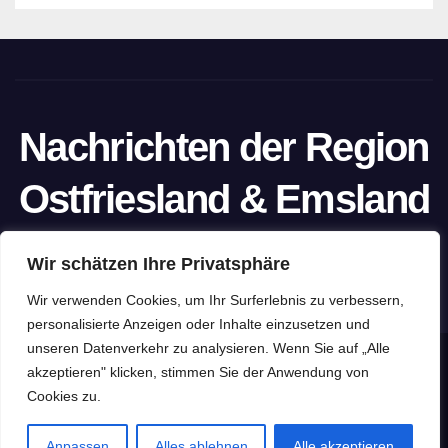
Nachrichten der Region
Ostfriesland & Emsland
Ein Projekt von unabhängigen Journalisten
Wir schätzen Ihre Privatsphäre
Wir verwenden Cookies, um Ihr Surferlebnis zu verbessern,
personalisierte Anzeigen oder Inhalte einzusetzen und
unseren Datenverkehr zu analysieren. Wenn Sie auf „Alle
Stolz präsentiert von WordPress
|
Theme: Newspaperex von
akzeptieren" klicken, stimmen Sie der Anwendung von
Cookies zu.
Themeansar
Home
Datenschutzerklärung
Impressum
Pressefreiheit
Anpassen
Alles ablehnen
Alle akzeptieren