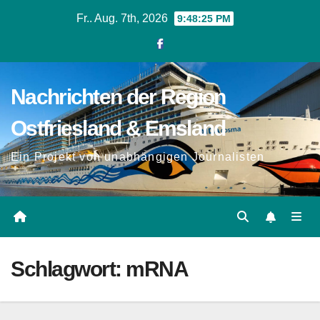
Zum
Fr.. Aug. 7th, 2026
9:48:26 PM
Inhalt
springen
Nachrichten der Region
Ostfriesland & Emsland
Ein Projekt von unabhängigen Journalisten
Schlagwort:
mRNA