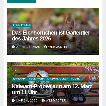
FREIE PRESSE
Das Eichhörnchen ist Gartentier
des Jahres 2026
APRIL 27, 2026
WEBMASTER
EHRENAMT
FEUERWEHR
LANDKREIS LEER
POLIZEI
Katwarn-Probealarm am 12. März
um 11 Uhr
MÄRZ 4, 2026
WEBMASTER