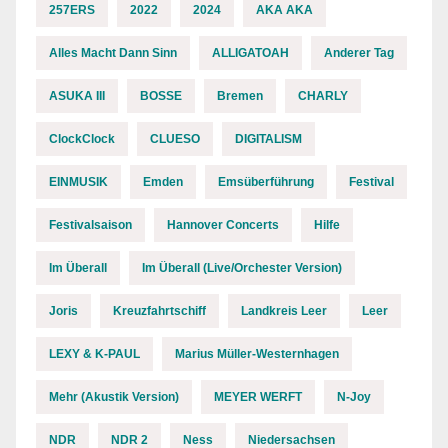
257ERS
2022
2024
AKA AKA
Alles Macht Dann Sinn
ALLIGATOAH
Anderer Tag
ASUKA III
BOSSE
Bremen
CHARLY
ClockClock
CLUESO
DIGITALISM
EINMUSIK
Emden
Emsüberführung
Festival
Festivalsaison
Hannover Concerts
Hilfe
Im Überall
Im Überall (Live/Orchester Version)
Joris
Kreuzfahrtschiff
Landkreis Leer
Leer
LEXY & K-PAUL
Marius Müller-Westernhagen
Mehr (Akustik Version)
MEYER WERFT
N-Joy
NDR
NDR 2
Ness
Niedersachsen