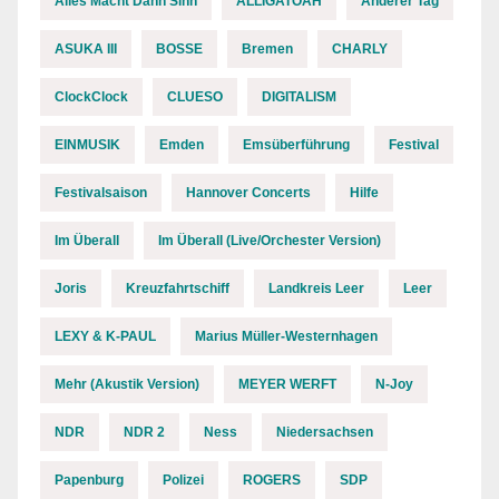
Alles Macht Dann Sinn
ALLIGATOAH
Anderer Tag
ASUKA III
BOSSE
Bremen
CHARLY
ClockClock
CLUESO
DIGITALISM
EINMUSIK
Emden
Emsüberführung
Festival
Festivalsaison
Hannover Concerts
Hilfe
Im Überall
Im Überall (Live/Orchester Version)
Joris
Kreuzfahrtschiff
Landkreis Leer
Leer
LEXY & K-PAUL
Marius Müller-Westernhagen
Mehr (Akustik Version)
MEYER WERFT
N-Joy
NDR
NDR 2
Ness
Niedersachsen
Papenburg
Polizei
ROGERS
SDP