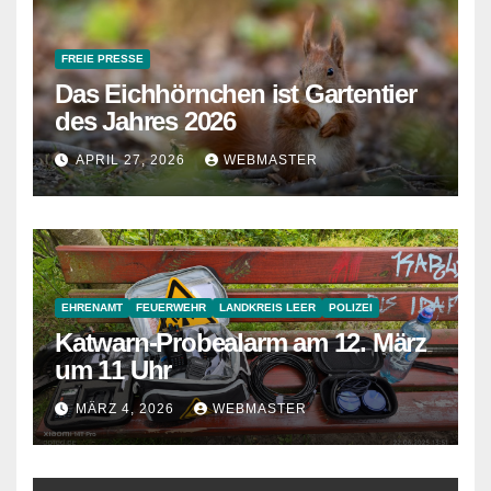
FREIE PRESSE
Das Eichhörnchen ist Gartentier
des Jahres 2026
APRIL 27, 2026
WEBMASTER
EHRENAMT
FEUERWEHR
LANDKREIS LEER
POLIZEI
Katwarn-Probealarm am 12. März
um 11 Uhr
MÄRZ 4, 2026
WEBMASTER