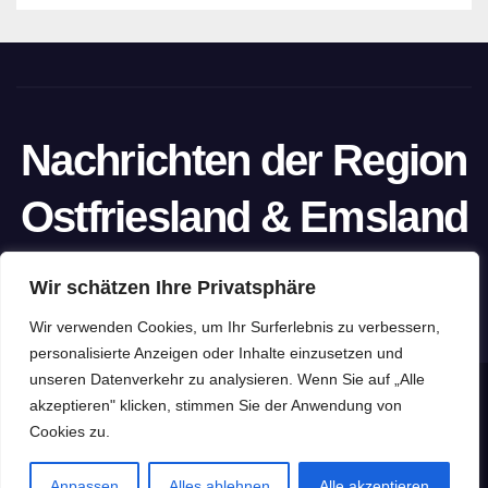
Nachrichten der Region
Ostfriesland & Emsland
Ein Projekt von unabhängigen Journalisten
Wir schätzen Ihre Privatsphäre
Wir verwenden Cookies, um Ihr Surferlebnis zu verbessern,
personalisierte Anzeigen oder Inhalte einzusetzen und
unseren Datenverkehr zu analysieren. Wenn Sie auf „Alle
Stolz präsentiert von WordPress
|
Theme: Newspaperex von
akzeptieren" klicken, stimmen Sie der Anwendung von
Cookies zu.
Themeansar
Home
Datenschutzerklärung
Impressum
Pressefreiheit
Anpassen
Alles ablehnen
Alle akzeptieren