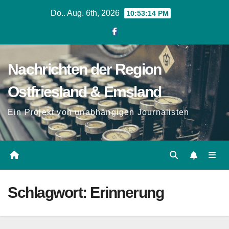
Zum
Do.. Aug. 6th, 2026
10:53:15 PM
Inhalt
springen
Nachrichten der Region
Ostfriesland & Emsland
Ein Projekt von unabhängigen Journalisten
Schlagwort:
Erinnerung